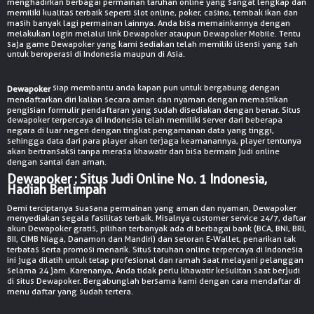
menghadirkan berbagai permainan taruhan online yang sangat lengkap dan
© Copyright 2026 hokidepok.club - All right reserved | 18+
memiliki kualitas terbaik seperti slot online, poker, casino, tembak ikan dan
masih banyak lagi permainan lainnya. Anda bisa memainkannya dengan
melakukan login melalui link Dewapoker ataupun Dewapoker Mobile. Tentu
VIDEO QRIS BCA
saja game Dewapoker yang kami sediakan telah memiliki lisensi yang sah
untuk beroperasi di Indonesia maupun di Asia.
siap membantu anda kapan pun untuk bergabung dengan
Dewapoker
mendaftarkan diri kalian secara aman dan nyaman dengan memastikan
pengisian formulir pendaftaran yang sudah disediakan dengan benar. Situs
dewapoker terpercaya di Indonesia telah memiliki server dari beberapa
negara di luar negeri dengan tingkat pengamanan data yang tinggi,
sehingga data dari para player akan terjaga keamanannya, player tentunya
akan bertransaksi tanpa merasa khawatir dan bisa bermain judi online
dengan santai dan aman.
Dewapoker : Situs Judi Online No. 1 Indonesia,
Hadiah Berlimpah
VIDEO DEPO QR GOPAY
Demi terciptanya suasana permainan yang aman dan nyaman, Dewapoker
menyediakan segala fasilitas terbaik. Misalnya customer service 24/7, daftar
akun Dewapoker gratis, pilihan terbanyak ada di berbagai bank (BCA, BNI, BRI,
BII, CIMB Niaga, Danamon dan Mandiri) dan setoran E-Wallet, penarikan tak
terbatas serta promosi menarik. Situs taruhan online terpercaya di Indonesia
ini juga dilatih untuk tetap profesional dan ramah saat melayani pelanggan
selama 24 jam. Karenanya, Anda tidak perlu khawatir kesulitan saat berjudi
di situs Dewapoker. Bergabunglah bersama kami dengan cara mendaftar di
menu daftar yang sudah tertera.