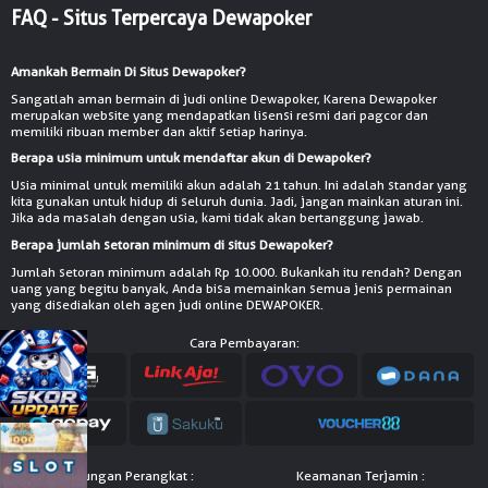
FAQ - Situs Terpercaya Dewapoker
Amankah Bermain Di Situs Dewapoker?
VIDEO EMAIL CAMPAIGN
Sangatlah aman bermain di judi online Dewapoker, Karena Dewapoker
merupakan website yang mendapatkan lisensi resmi dari pagcor dan
memiliki ribuan member dan aktif setiap harinya.
Berapa usia minimum untuk mendaftar akun di Dewapoker?
Usia minimal untuk memiliki akun adalah 21 tahun. Ini adalah standar yang
kita gunakan untuk hidup di seluruh dunia. Jadi, jangan mainkan aturan ini.
Jika ada masalah dengan usia, kami tidak akan bertanggung jawab.
Berapa jumlah setoran minimum di situs Dewapoker?
Jumlah setoran minimum adalah Rp 10.000. Bukankah itu rendah? Dengan
uang yang begitu banyak, Anda bisa memainkan semua jenis permainan
yang disediakan oleh agen judi online DEWAPOKER.
VIDEO TUTORIAL QRIS DANA
Cara Pembayaran:
Dukungan Perangkat :
Keamanan Terjamin :