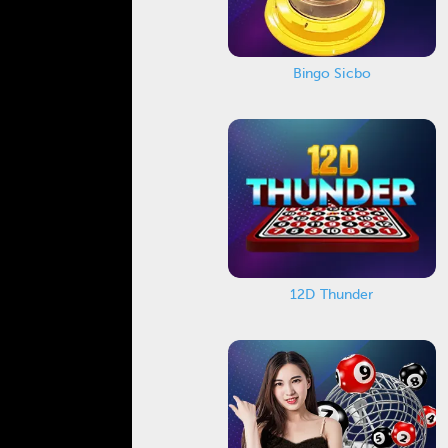
Bingo Sicbo
12D Thunder