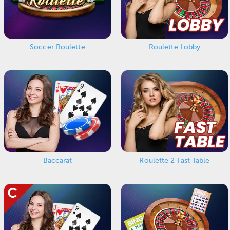
Soccer Roulette
Roulette Lobby
Baccarat
Roulette 2 Fast Table