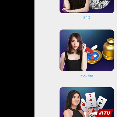
24D
xoc dia