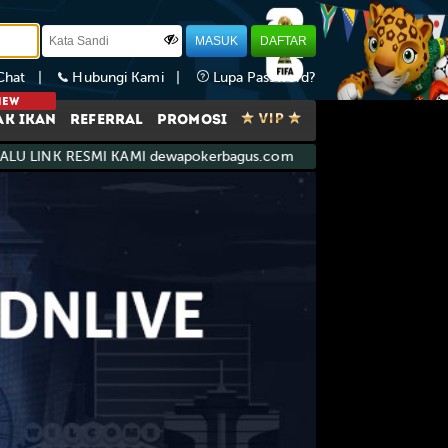
MASUK
 Chat |
Hubungi Kami |
Lupa Password?
NEW
AK IKAN
REFERRAL
PROMOSI
 KAMI dewapokerbagus.com dewapokerasik.com !!! BCA BNI BR