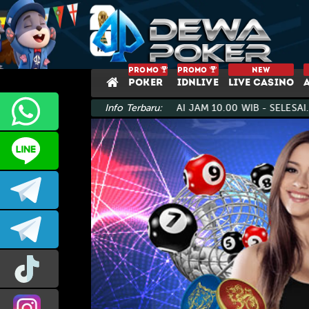
PROMO
PROMO
NEW
POKER
IDNLIVE
LIVE CASINO
NANCE RUTIN MULAI JAM 10.00 WIB - SELESAI...!!! NIKMATI K
Info Terbaru:
-
CS2DEWAPOKER
dewapoker_infoo
dewapoker_info
prmdewapkr
prmdewapkr