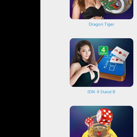
Dragon Tiger
IDN 4 Stand B