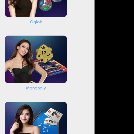
Oglok
Monopoly