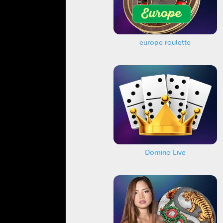
europe roulette
Domino Live